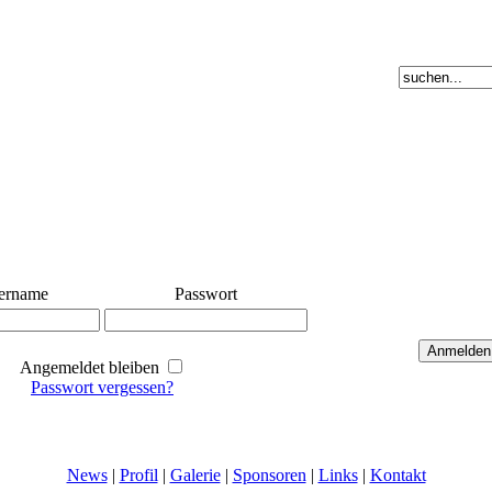
ername
Passwort
Angemeldet bleiben
Passwort vergessen?
News
|
Profil
|
Galerie
|
Sponsoren
|
Links
|
Kontakt